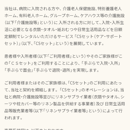
当社は、病院に入院される方や、 介護老人保健施設、特別養護老人
ホーム、有料老人ホーム、グループホーム、ケアハウス等の介護施設
（以下「介護施設等」という）に 入所される方に対して、入院・入所生
活に必要となる衣類・タオル・紙おむつや日常生活用品などを日額
定額制でレンタルいただけるサービス 「CSセット（ケア・サポート
セット）」（以下、「CSセット」という）を展開しています。
患者様や入所者様（以下「ご利用者様」という）やそのご家族様がこ
の「ＣＳセット」をご利用することにより、 「手ぶらで入院・入所」
「手ぶらで面会」「手ぶらで退院・退所」を実現します。
ご利用者様またはそのご家族様は、「CSセット」のご利用にあたっ
て、当社と契約を締結します。 「CSセット」のオペレーションは、当
社と病院・介護施設等並びにリネンサプライ業者（衣類やタオル、シ
ーツや枕カバー等のリネン製品を供給する事業者）及び 日常生活用
品等販売業者等（以下「リネンサプライ業者等」という）によって行
われます。